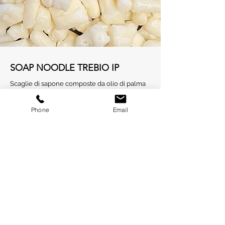
SOAP NOODLE TREBIO IP
Scaglie di sapone composte da olio di palma
e olio di cocco provenienti da agricoltura
biologica.
Phone
Email
Colore: avorio.
Questo prodotto è certificato RSPO Identity
Preserved.
È certificato biologico all’82,1% da
COSMECERT secondo lo standard COSMOS.
Maggiori informazioni