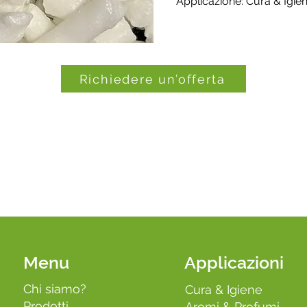
Applicazione: Cura & Igie
Richiedere un’offerta
Menu
Applicazioni
Chi siamo?
Cura & Igiene
Prodotti
Aromi & Profumi