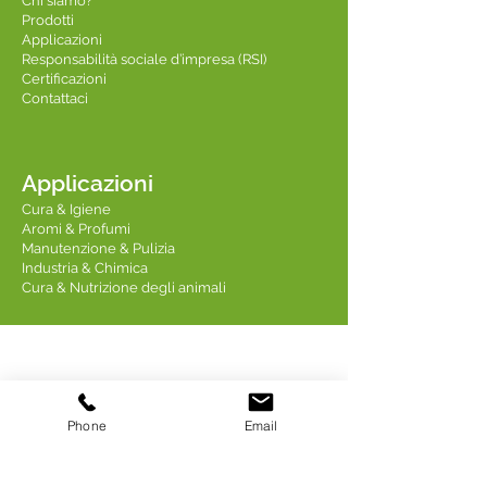
Chi siamo?
Prodotti
Applicazioni
Responsabilità sociale d’impresa (RSI)
Certificazioni
Contattaci
Applicazioni
Cura & Igiene
Aromi & Profumi
Manutenzione & Pulizia
Industria & Chimica
Cura & Nutrizione degli animali
Contattaci
Phone
Email
Linkedin TREDIS
Indirizzo: 18 Quai Fulchiron