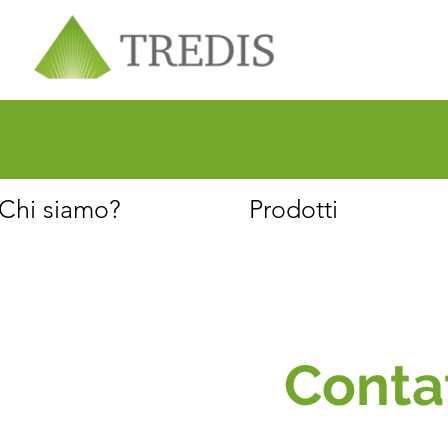
Chi siamo
Servizio clienti
Chi siamo?
Prodotti
Contat