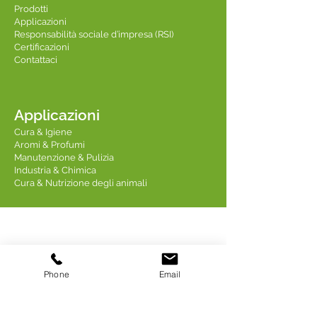
Prodotti
Applicazioni
Responsabilità sociale d’impresa (RSI)
Certificazioni
Contattaci
Applicazioni
Cura & Igiene
Aromi & Profumi
Manutenzione & Pulizia
Industria & Chimica
Cura & Nutrizione degli animali
Contattaci
Phone
Email
Linkedin TREDIS
Indirizzo: 18 Quai Fulchiron