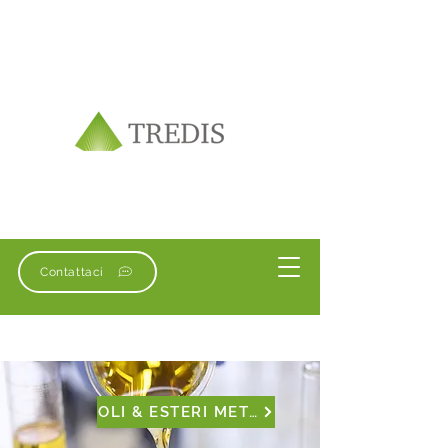
Contattaci
OLI & ESTERI METILICI