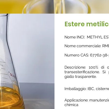
Estere metilic
Nome INCI: METHYL E
Nome commerciale: RM
Nume
ro CAS: 67762-38-
Descrizione: 100% di o
transesterificazione. 
giallo trasparente.
Imballaggio: IBC, cistern
Applicazione: manutenzion
chimica