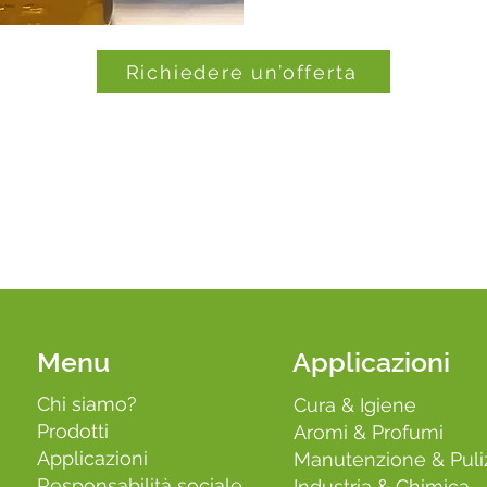
Richiedere un’offerta
Menu
Applicazioni
Chi siamo?
Cura & Igiene
Prodotti
Aromi & Profumi
Applicazioni
Manutenzione & Puli
Responsabilità sociale
Industria & Chimica