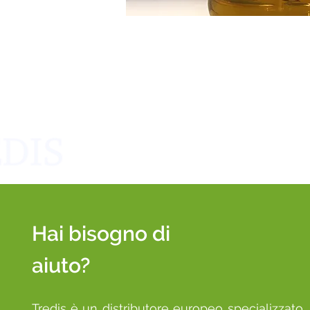
Hai bisogno di
aiuto?
Tredis è un distributore europeo specializzato