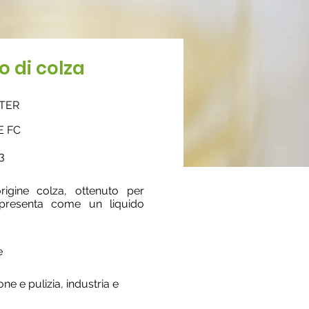
o di colza
STER
E FC
3
rigine colza, ottenuto per
Si presenta come un liquido
e
e e pulizia, industria e