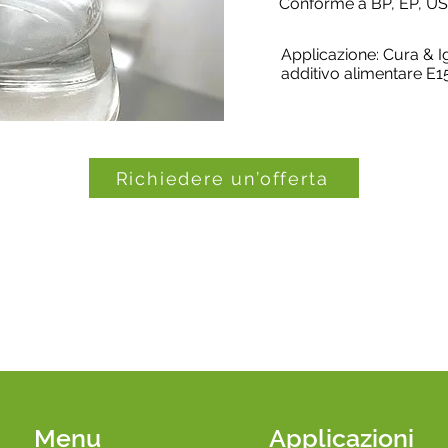
Conforme a BP, EP, US
Applicazione: Cura & I
additivo alimentare E1
Richiedere un’offerta
Menu
Applicazioni