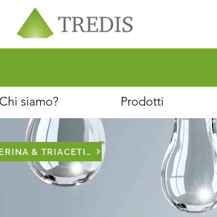
Chi siamo
Servizio clienti
Chi siamo?
Prodotti
GLICERINA & TRIACETINA