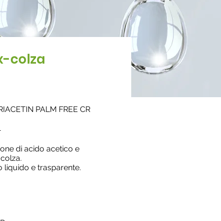
x-colza
N
RIACETIN PALM FREE CR
1
ione di acido acetico e
 colza.
 liquido e trasparente.