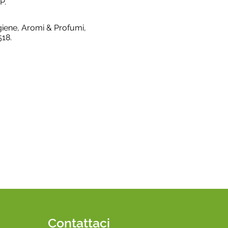
P.
giene, Aromi & Profumi,
518.
Contattaci