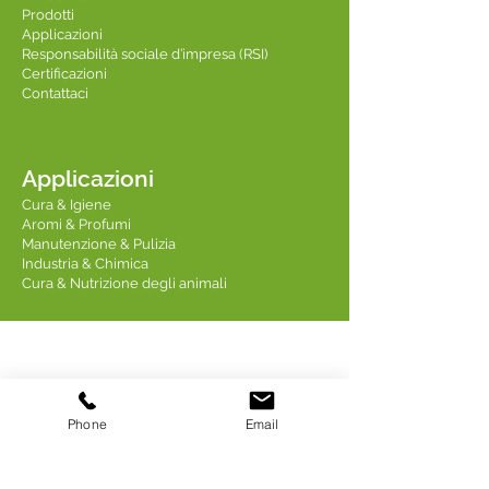
Prodotti
Applicazioni
Responsabilità sociale d’impresa (RSI)
Certificazioni
Contattaci
Applicazioni
Cura & Igiene
Aromi & Profumi
Manutenzione & Pulizia
Industria & Chimica
Cura & Nutrizione degli animali
Contattaci
Phone
Email
Linkedin TREDIS
Indirizzo: 18 Quai Fulchiron