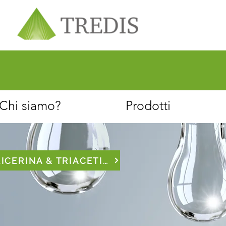
Chi siamo
Servizio clienti
Chi siamo?
Prodotti
GLICERINA & TRIACETINA