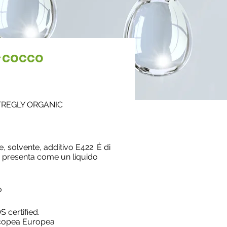
x-cocco
TREGLY ORGANIC
, solvente, additivo E422. È di
i presenta come un liquido
o
 certified.
copea Europea