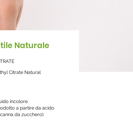
etile Naturale
ITRATE
yl Citrate Natural
uido incolore.
rodotto a partire da acido
 (canna da zucchero).