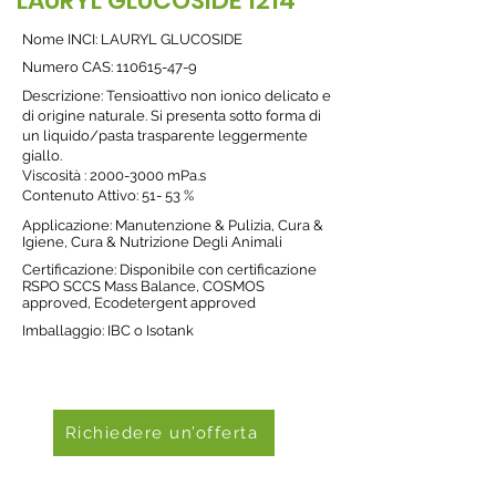
LAURYL GLUCOSIDE 1214
Nome INCI: LAURYL GLUCOSIDE
Numero CAS:
110615-47-9
Descrizione: Tensioattivo non ionico delicato e
di origine naturale. Si presenta sotto forma di
un liquido/pasta trasparente leggermente
giallo.
Viscosità :
2000-3000
mPa.s
Contenuto Attivo: 51- 53 %
Applicazione: Manutenzione & Pulizia, Cura &
Igiene, Cura & Nutrizione Degli Animali
Certificazione: Disponibile con certificazione
RSPO SCCS Mass Balance, COSMOS
approved, Ecodetergent approved
Imballaggio: IBC o Isotank
Richiedere un’offerta