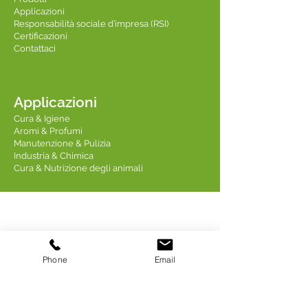
Applicazioni
Responsabilità sociale d’impresa (RSI)
Certificazioni
Contattaci
Applicazioni
Cura & Igiene
Aromi & Profumi
Manutenzione & Pulizia
Industria & Chimica
Cura & Nutrizione degli animali
Contattaci
Phone
Email
Linkedin TREDIS
Indirizzo: 18 Quai Fulchiron
69005 LIONE