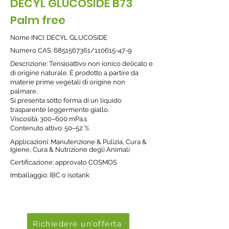
DECYL GLUCOSIDE B73
Palm free
Nome INCI: DECYL GLUCOSIDE
Nume
ro CAS:
6851567361
/110615-47-9
Descrizione: Tensioattivo non ionico delicato e
di origine naturale. È prodotto a partire da
materie prime vegetali di origine non
palmare.
Si presenta sotto forma di un liquido
trasparente leggermente giallo.
Viscosità: 300–600 mPa.s
Contenuto attivo: 50–52 %
Applicazioni: Manutenzione & Pulizia, Cura &
Igiene, Cura & Nutrizione degli Animali
Certificazione: approvato COSMOS
Imballaggio: IBC o isotank
Richiedere un’offerta