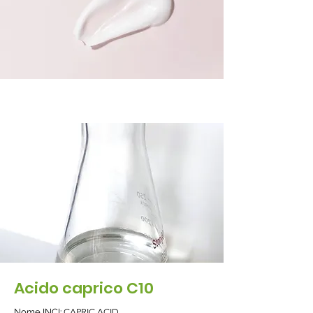
Acido caprico C10
Nome INCI:
CAPRIC ACID