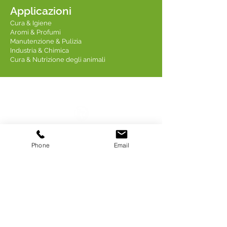
Applicazioni
Cura & Igiene
Aromi & Profumi
Manutenzione & Pulizia
Industria & Chimica
Cura & Nutrizione degli animali
Contattaci
Linkedin TREDIS
Phone
Email
Indirizzo: 18 Quai Fulchiron
69005 LIONE
FRANCIA
Email:
tredis@tredis.fr
Telefono: +33 4 78 75 00 77