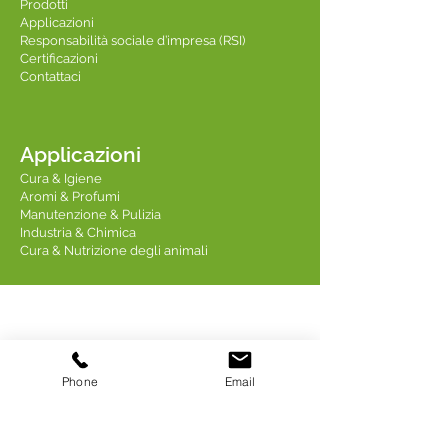
Prodotti
Applicazioni
Responsabilità sociale d’impresa (RSI)
Certificazioni
Contattaci
Applicazioni
Cura & Igiene
Aromi & Profumi
Manutenzione & Pulizia
Industria & Chimica
Cura & Nutrizione degli animali
Contattaci
Phone
Email
Linkedin TREDIS
Indirizzo: 18 Quai Fulchiron