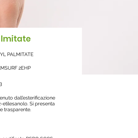
almitate
XYL PALMITATE
LMSURF 2EHP
3
enuto dall’esterificazione
2-etilesanolo. Si presenta
e trasparente.