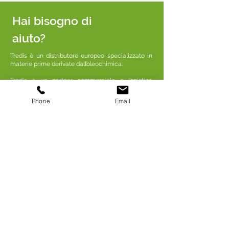
Hai bisogno di
aiuto?
Tredis è un distributore europeo specializzato in
materie prime derivate dall’oleochimica.
Tredis è un partner commerciale e logistico
affidabile per le industrie della cosmetica, della
detergenza & della chimica.
Phone
Email
Menu
Chi siamo?
Prodotti
Applicazioni
Responsabilità sociale d’impresa (RSI)
Certificazioni
Contattaci
Applicazioni