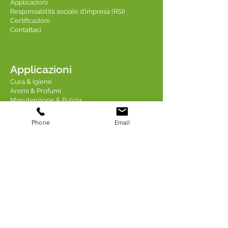
Applicazioni
Responsabilità sociale d’impresa (RSI)
Certificazioni
Contattaci
Applicazioni
Cura & Igiene
Aromi & Profumi
Manutenzione & Pulizia
Industria & Chimica
Cura & Nutrizione degli animali
Phone
Email
Contattaci
Linkedin TREDIS
Indirizzo: 18 Quai Fulchiron
69005 LIONE