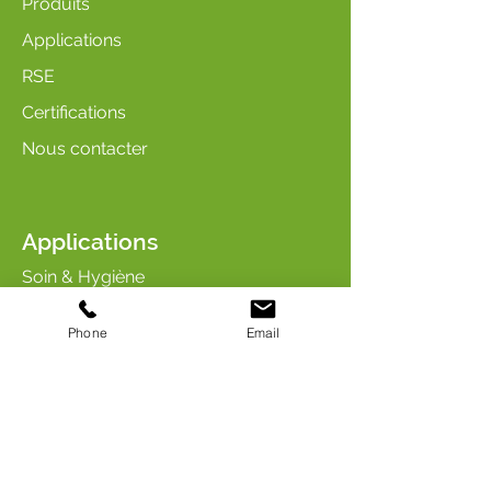
Produits
Applications
RSE
Certifications
Nous contacter
Applications
Soin & Hygiène
Arômes & Parfums
Phone
Email
Entretien & Nettoyage
Industrie & Chimie
Soin & Nutrition des animaux