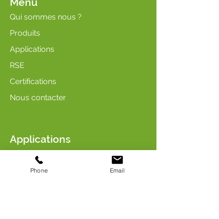
Menu
Qui sommes nous ?
Produits
Applications
RSE
Certifications
Nous contacter
Applications
Soin & Hygiène
Arômes & Parfums
Phone
Email
Entretien & Nettoyage
Industrie & Chimie