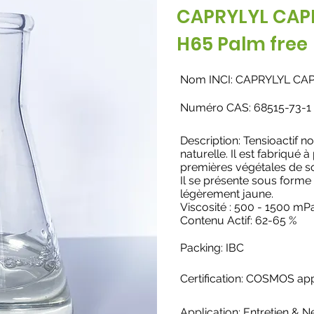
CAPRYLYL CAP
H65 Palm free
Nom INCI: CAPRYLYL CA
Numéro CAS: 68515-73-1
Description: Tensioactif n
naturelle. Il est fabriqué à
premières végétales de s
Il se présente sous forme 
légèrement jaune.
Viscosité : 500 - 1500 mP
Contenu Actif: 62-65 %
Packing: IBC
Certification: COSMOS a
Application:
Entretien & N