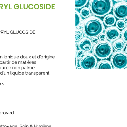
RYL GLUCOSIDE
PRYL GLUCOSIDE
on ionique doux et d'origine
 partir de matières
ource non palme.
d'un liquide transparent
a.s
pproved
ettoyage
,
Soin & Hygiène