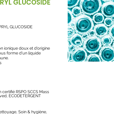
RYL GLUCOSIDE
APRYL GLUCOSIDE
on ionique doux et d'origine
sous forme d'un liquide
aune.
s
 en certifié RSPO SCCS Mass
oved, ECODETERGENT
Nettoyage
,
Soin & hygiène
,