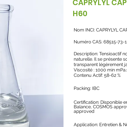
CAPRYLYL CAP
H60
Nom INCI: CAPRYLYL C
Numéro CAS: 68515-73-1
Description: Tensioactif n
naturelle. Il se présente 
transparent légèrement j
Viscosité : 1000 min mPa.
Contenu Actif: 58-62 %
Packing: IBC
Certification: Disponible
Balance, COSMOS appr
approved
Application:
Entretien & 