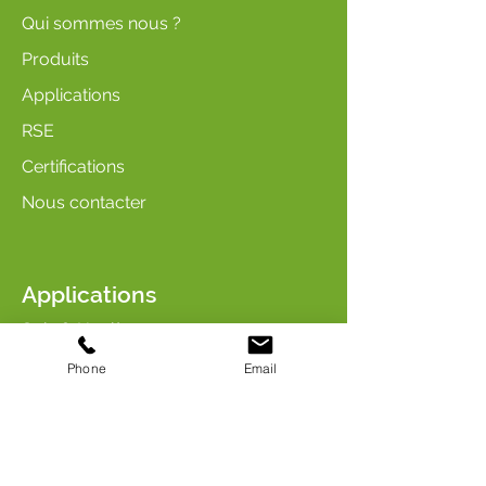
Qui sommes nous ?
Produits
Applications
RSE
Certifications
Nous contacter
Applications
Soin & Hygiène
Arômes & Parfums
Phone
Email
Entretien & Nettoyage
Industrie & Chimie
Soin & Nutrition des animaux