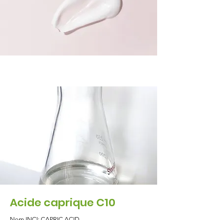
Acide caprique C10
Nom INCI: CAPRIC ACID